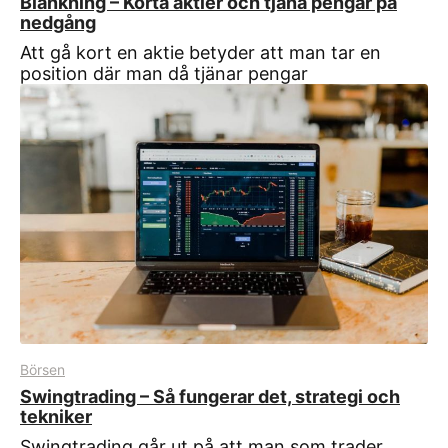
Blankning – Korta aktier och tjäna pengar på
nedgång
Att gå kort en aktie betyder att man tar en
position där man då tjänar pengar
Börsen
Swingtrading – Så fungerar det, strategi och
tekniker
Swingtrading går ut på att man som trader