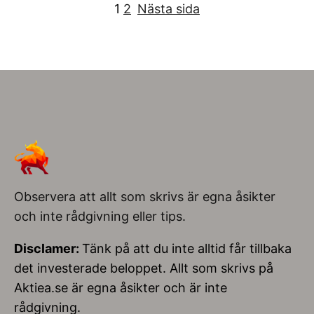
1
2
Nästa sida
Observera att allt som skrivs är egna åsikter
och inte rådgivning eller tips.
Disclamer:
Tänk på att du inte alltid får tillbaka
det investerade beloppet. Allt som skrivs på
Aktiea.se är egna åsikter och är inte
rådgivning.