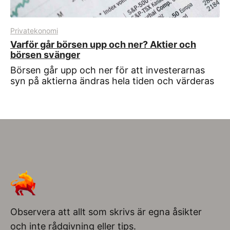
Privatekonomi
Varför går börsen upp och ner? Aktier och
börsen svänger
Börsen går upp och ner för att investerarnas
syn på aktierna ändras hela tiden och värderas
Observera att allt som skrivs är egna åsikter
och inte rådgivning eller tips.