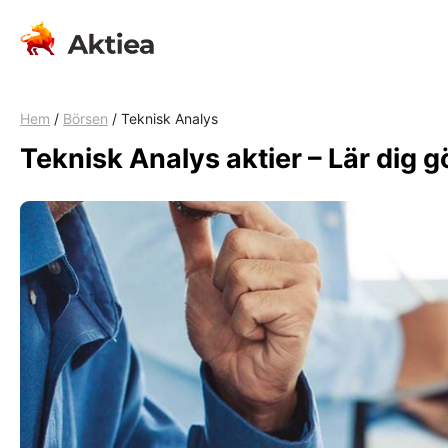
Hoppa
till
innehåll
Hem
/
Börsen
/
Teknisk Analys
Teknisk Analys aktier – Lär dig g