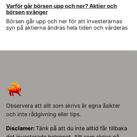
Varför går börsen upp och ner? Aktier och
börsen svänger
Börsen går upp och ner för att investerarnas
syn på aktierna ändras hela tiden och värderas
Observera att allt som skrivs är egna åsikter
och inte rådgivning eller tips.
Disclamer:
Tänk på att du inte alltid får tillbaka
det investerade beloppet. Allt som skrivs på