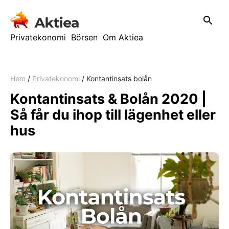
Hoppa
till
innehåll
Privatekonomi
Börsen
Om Aktiea
Hem
/
Privatekonomi
/
Kontantinsats bolån
Kontantinsats & Bolån 2020 |
Så får du ihop till lägenhet eller
hus