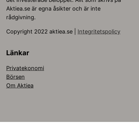
Aktiea.se är egna åsikter och är inte
rådgivning.
Copyright 2022 aktiea.se |
Integritetspolicy
Länkar
Privatekonomi
Börsen
Om Aktiea